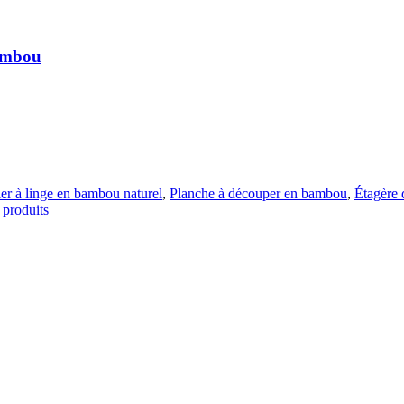
ambou
er à linge en bambou naturel
,
Planche à découper en bambou
,
Étagère 
 produits