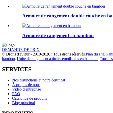
Armoire de rangement double couche en b
Armoire de rangement en bambou
DEMANDE DE PRIX
© Droits d'auteur - 2010-2026 : Tous droits réservés.
Plan du site
,
Pani
bambou
,
Unité de rangement à tiroirs empilables en bambou
,
Tous les
SERVICES
Nos distinctions et notre certificat
À propos de nous
Vidéo d'entreprise
FAQ
Catalogue de produits
Blog principal