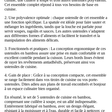
cuisine, une cuillère à soupe et trois autres ustensiles polyvalents.
Cet ensemble complet répond à tous vos besoins de base en
cuisine.
2. Une polyvalence optimale : chaque ustensile de cet ensemble a
une fonction spécifique. La spatule est idéale pour faire sauter et
mélanger les ingrédients, tandis que la louche est parfaite pour
servir soupes, ragoûts et sauces. Les autres ustensiles s’adaptent
aux différentes formes d’aliments et facilitent le transfert et la
manipulation des aliments délicats.
3. Fonctionnels et pratiques : La conception ergonomique de ces
ustensiles en bambou assure une prise en main confortable et un
excellent contrôle pendant la cuisson. Leurs bords lisses évitent
de rayer les revêtements antiadhésifs, préservant ainsi vos
ustensiles de cuisine.
4. Gain de place : Grâce à sa conception compacte, cet ensemble
se range facilement dans vos tiroirs de cuisine ou vos porte-
ustensiles. Dites adieu aux plans de travail encombrés et bonjour
à un espace culinaire bien organisé.
En résumé, le set de 5 ustensiles de cuisine en bambou,
comprenant une cuillère à soupe, est un allié indispensable.
Entièrement fabriqué en bambou, avec un design élégant,
résistant à la moisissure et à l'eau, durable et facile à nettoyer, ce