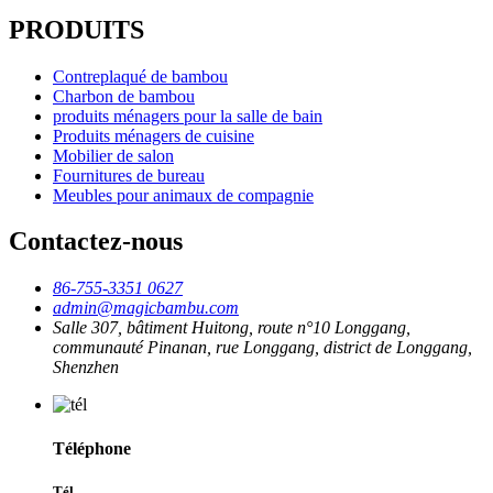
PRODUITS
Contreplaqué de bambou
Charbon de bambou
produits ménagers pour la salle de bain
Produits ménagers de cuisine
Mobilier de salon
Fournitures de bureau
Meubles pour animaux de compagnie
Contactez-nous
86-755-3351 0627
admin@magicbambu.com
Salle 307, bâtiment Huitong, route n°10 Longgang,
communauté Pinanan, rue Longgang, district de Longgang,
Shenzhen
Téléphone
Tél.