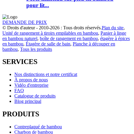
pour lit...
DEMANDE DE PRIX
© Droits d'auteur - 2010-2026 : Tous droits réservés.
Plan du site
,
Unité de rangement à tiroirs empilables en bambou
,
Panier à linge
en bambou naturel
,
boîte de rangement en bambou
,
étagère à épices
en bambou
,
Étagère de salle de bain
,
Planche à découper en
bambou
,
Tous les produits
SERVICES
Nos distinctions et notre certificat
À propos de nous
Vidéo d'entreprise
FAQ
Catalogue de produits
Blog principal
PRODUITS
Contreplaqué de bambou
Charbon de bambou